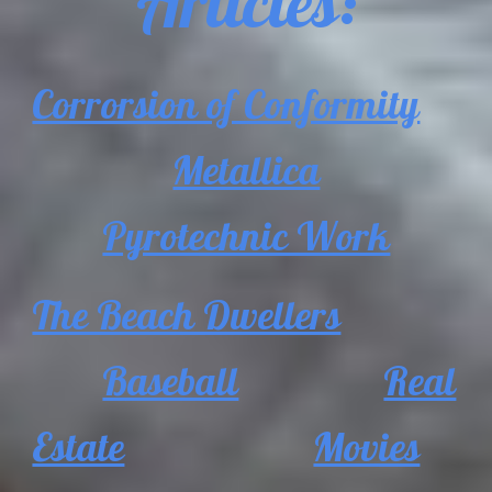
Articles:
Corrorsion of Conformity
Metallica
Pyrotechnic Work
The Beach Dwellers
Baseball
Real
Estate
Movies